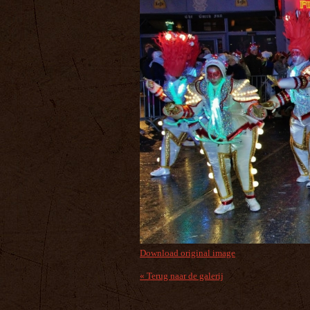
Download original image
« Terug naar de galerij