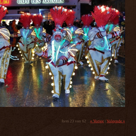
Item 23 van 62
« Vorige
|
Volgende »