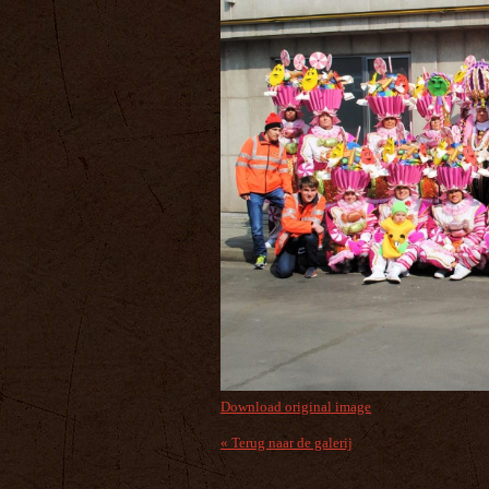
Download original image
« Terug naar de galerij