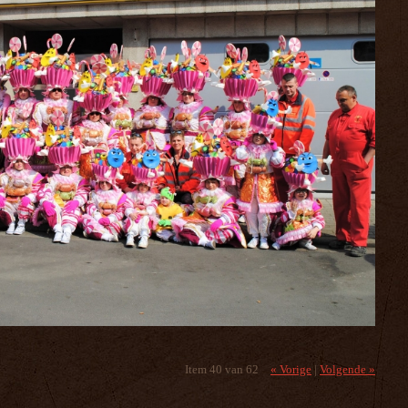
Item 40 van 62
« Vorige
|
Volgende »