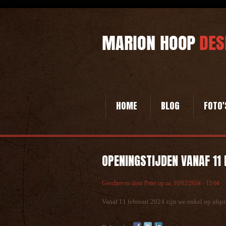
HOME
BLOG
FOTO'
OPENINGSTIJDEN VANAF 11
Geschreven door
Peter
op
za, 10/02/2024 - 15:04
Vanaf 11 februari 2024 zijn we enkel op afspr