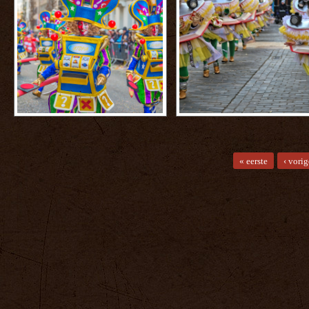
PAGINA'S
« eerste
‹ vorig